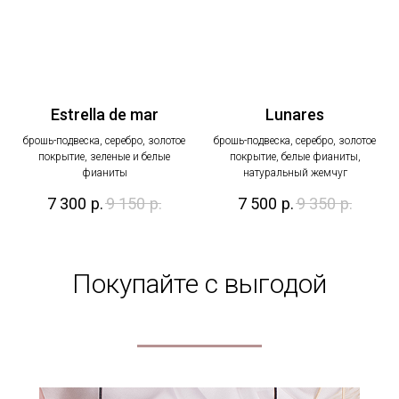
Estrella de mar
Lunares
брошь-подвеска, серебро, золотое
брошь-подвеска, серебро, золотое
покрытие, зеленые и белые
покрытие, белые фианиты,
фианиты
натуральный жемчуг
7 300
р.
9 150
р.
7 500
р.
9 350
р.
Покупайте с выгодой